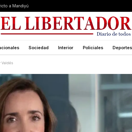
nvicto a Mandiyú
acionales
Sociedad
Interior
Policiales
Deportes
or Valdés