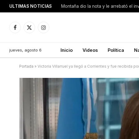
ULTIMAS NOTICIAS
Montaña dio la nota y le arrebató el i
Facebook
X
Instagram
(Twitter)
jueves, agosto 6
Inicio
Videos
Política
N
Portada
»
Victoria Villarruel ya llegó a Corrientes y fue recibida p