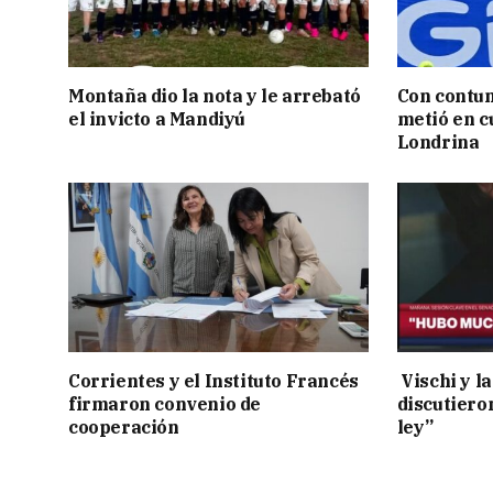
Montaña dio la nota y le arrebató
Con contun
el invicto a Mandiyú
metió en c
Londrina
Corrientes y el Instituto Francés
Vischi y la
firmaron convenio de
discutiero
cooperación
ley”