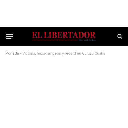
Portada
»
Victoria, hexacampeón y récord en Curuzú Cuatiá