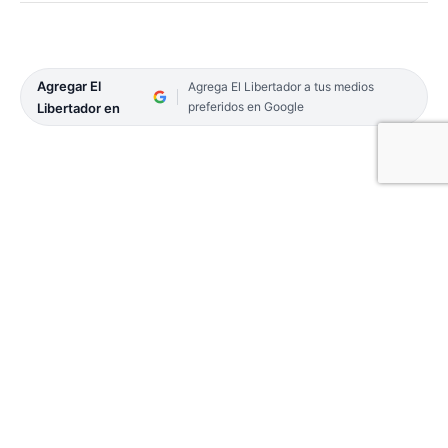
Agregar El
Agrega El Libertador a tus medios
preferidos en Google
Libertador en
El secretario de Deportes, Jorge Terrile recibió
recientemente a los atletas correntinos que
participaron en el Torneo de Kickboxing-Continúa
la Batalla Misiones, realizado en Posadas.
Los competidores que se destacaron pertenecen al