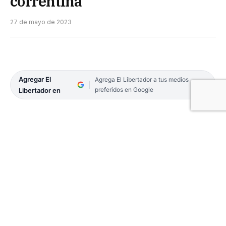
correntina
27 de mayo de 2023
Agregar El
Agrega El Libertador a tus medios
preferidos en Google
Libertador en
Se incendió un camión cargado con cebollas
proveniente del Brasil, en el acceso a la ciudad de
Monte Caseros en el punto conocido como las 3