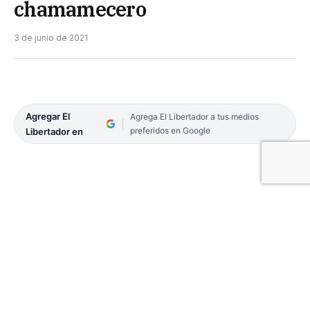
chamamecero
3 de junio de 2021
Agregar El
Agrega El Libertador a tus medios
preferidos en Google
Libertador en
Patriota, el perro sanluiseño que «canta»
chamamé, alcanzó fama nacional el año pasado