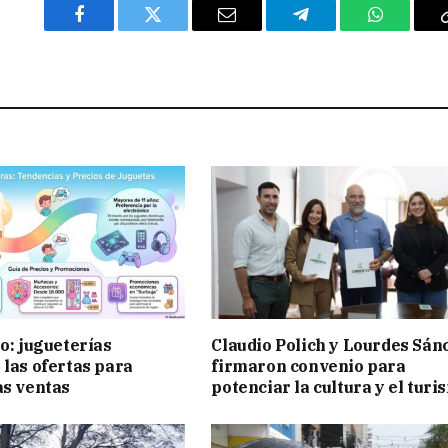
Facebook
Twitter
Email
Telegram
WhatsAp
ño: jugueterías
Claudio Polich y Lourdes Sán
 las ofertas para
firmaron convenio para
as ventas
potenciar la cultura y el turi