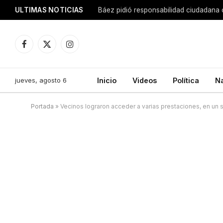
ULTIMAS NOTICIAS
Báez pidió responsabilidad ciudadana 
Facebook
X
Instagram
(Twitter)
jueves, agosto 6
Inicio
Videos
Política
N
Portada
»
Vecinos lograron acceder a varias prestaciones, en un s