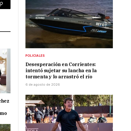
p
Copy
Link
POLICIALES
Desesperación en Corrientes:
intentó sujetar su lancha en la
tormenta y lo arrastró el río
6 de agosto de 2026
chez
smo