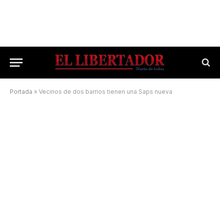
Portada
»
Vecinos de dos barrios tienen una Saps nueva