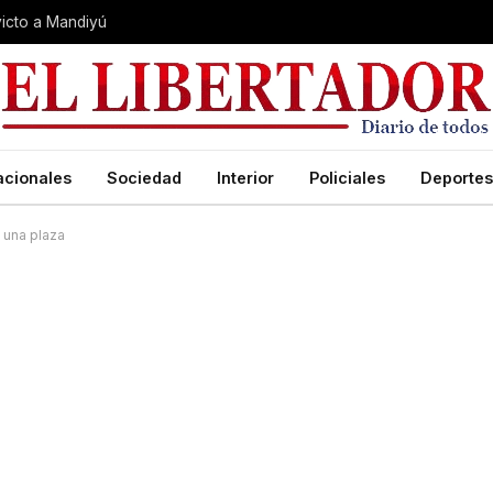
nvicto a Mandiyú
acionales
Sociedad
Interior
Policiales
Deportes
 una plaza