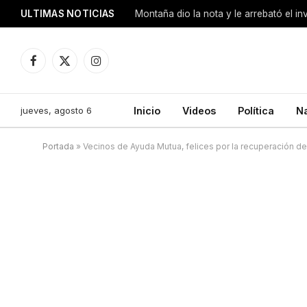
ULTIMAS NOTICIAS
Montaña dio la nota y le arrebató el i
Facebook
X
Instagram
(Twitter)
jueves, agosto 6
Inicio
Videos
Política
N
Portada
»
Vecinos de Ayuda Mutua, felices por la recuperación de