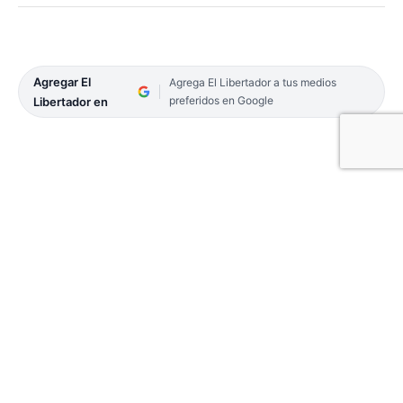
Agregar El
Agrega El Libertador a tus medios
preferidos en Google
Libertador en
Se desarrolló la tercera y última etapa de la edición
XIV del Circuito Regional de Natación, y el Club de
Regatas Corrientes logró ser el mejor por equipos
de la fecha y se quedó con el campeonato de la
temporada 2025.