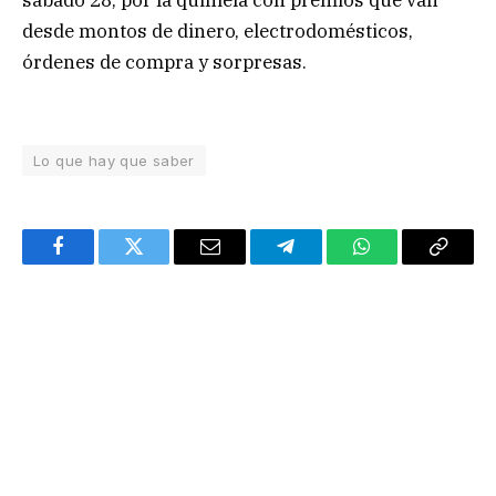
sábado 28, por la quiniela con premios que van
desde montos de dinero, electrodomésticos,
órdenes de compra y sorpresas.
Lo que hay que saber
Facebook
Twitter
Email
Telegram
WhatsApp
Copy
Link