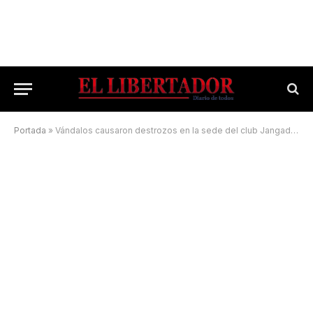
Portada
»
Vándalos causaron destrozos en la sede del club Jangaderos Casereños que aún no se inauguró