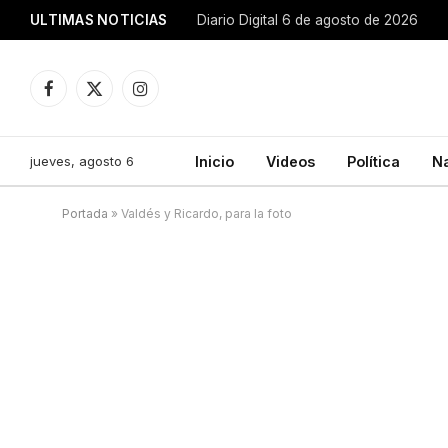
ULTIMAS NOTICIAS
Diario Digital 6 de agosto de 2026
Facebook
X
Instagram
(Twitter)
jueves, agosto 6
Inicio
Videos
Política
N
Portada
»
Valdés y Ricardo, para la foto