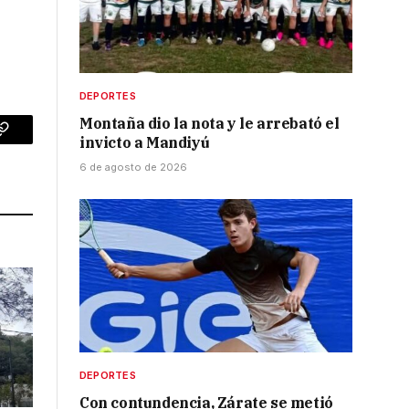
DEPORTES
Montaña dio la nota y le arrebató el
invicto a Mandiyú
p
Copy
6 de agosto de 2026
Link
DEPORTES
Con contundencia, Zárate se metió