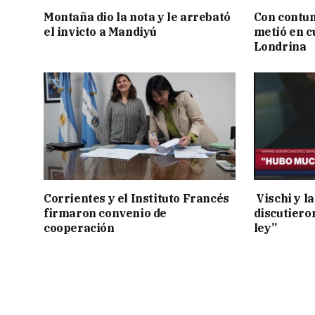
Montaña dio la nota y le arrebató
Con contun
el invicto a Mandiyú
metió en c
Londrina
Corrientes y el Instituto Francés
Vischi y la
firmaron convenio de
discutiero
cooperación
ley”