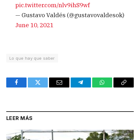
pic.twitter.com/nlv9ihS9wf
— Gustavo Valdés (@gustavovaldesok)
June 10, 2021
Lo que hay que saber
Facebook
Twitter
Email
Telegram
WhatsApp
Copy
Link
LEER MÁS