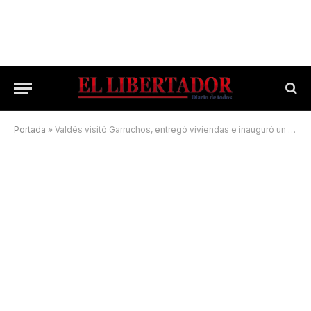
Portada
»
Valdés visitó Garruchos, entregó viviendas e inauguró un tanque de agua potable