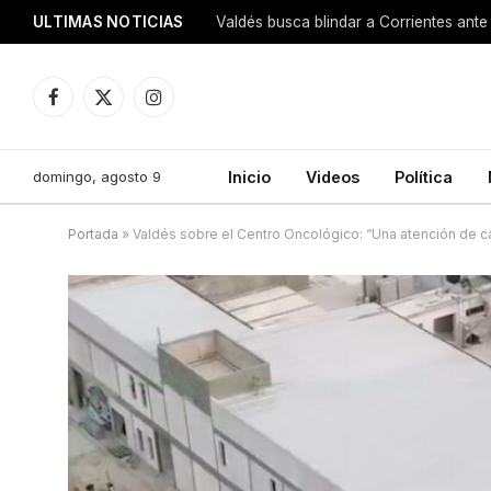
ULTIMAS NOTICIAS
Valdés busca blindar a Corrientes ante 
Facebook
X
Instagram
(Twitter)
domingo, agosto 9
Inicio
Videos
Política
Portada
»
Valdés sobre el Centro Oncológico: “Una atención de c