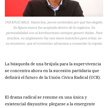
INEXPLICABLE. Hasta hoy, pocos entienden por qué fue elegido.
Su figura nunca fue aceptada dentro de la orgánica. Su
permeabilidad con el kirchnerismo siempre generó dudas. Para
muchos, su ungimiento fue una mera maniobra para evitar, en
su momento, que el correntino alcanzara a comandar la cúpula.
La búsqueda de una brújula para la supervivencia
se concentra ahora en la sucesión partidaria que
definirá el futuro de la Unión Cívica Radical (UCR).
El drama radical se resume en una única y
existencial disyuntiva: plegarse a la emergente