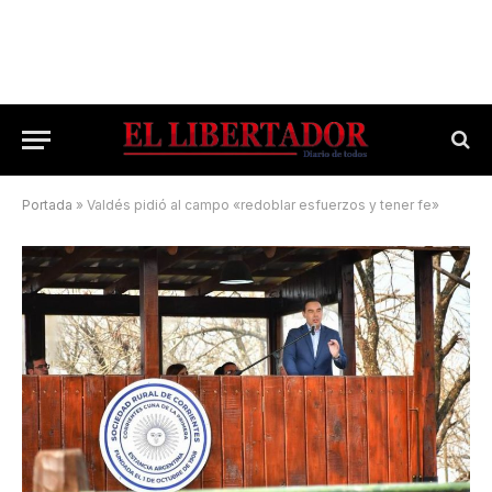
Portada
»
Valdés pidió al campo «redoblar esfuerzos y tener fe»