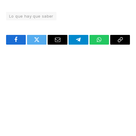
Lo que hay que saber
Facebook
Twitter
Email
Telegram
WhatsApp
Copy
Link