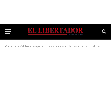
Portada
»
Valdés inauguró obras viales y edilicias en una localidad del Gran Corrientes