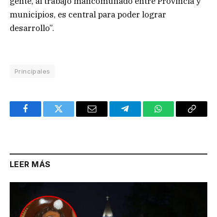
gente, al trabajo mancomunado entre Provincia y
municipios, es central para poder lograr
desarrollo”.
Principales
Facebook
Twitter
Email
Telegram
WhatsApp
Copy
Link
LEER MÁS