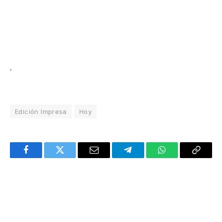
.
Edición Impresa
Hoy
Facebook
Twitter
Email
Telegram
WhatsApp
Copy
Link