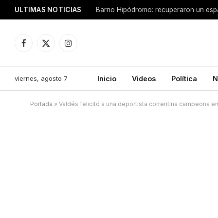
ULTIMAS NOTICIAS
Facebook
X
Instagram
(Twitter)
viernes, agosto 7
Inicio
Videos
Política
N
Portada
»
Valdés felicitó a una deportista correntina campeona e