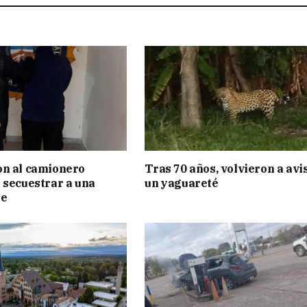
on al camionero
Tras 70 años, volvieron a avi
 secuestrar a una
un yaguareté
te