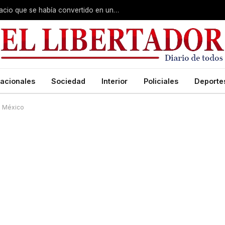
Barrio Hipódromo: recuperaron un espacio que se había convertido en un basural
acionales
Sociedad
Interior
Policiales
Deporte
n México