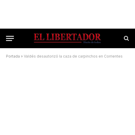
Portada
»
Valdés desautorizó la caza de carpinchos en Corrientes