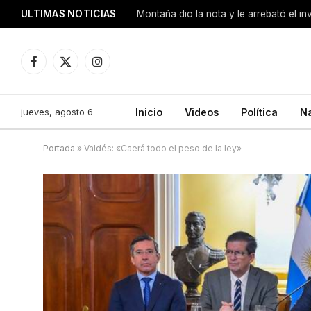
ULTIMAS NOTICIAS
Montaña dio la nota y le arrebató el i
Facebook
X
Instagram
(Twitter)
jueves, agosto 6
Inicio
Videos
Política
N
Portada
»
Valdés: «Caerá todo el peso de la ley»