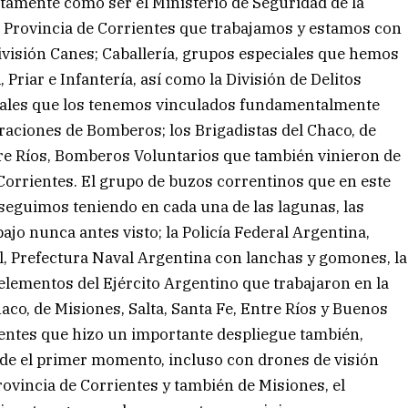
tamente como ser el Ministerio de Seguridad de la
 la Provincia de Corrientes que trabajamos y estamos con
División Canes; Caballería, grupos especiales que hemos
 Priar e Infantería, así como la División de Delitos
iales que los tenemos vinculados fundamentalmente
raciones de Bomberos; los Brigadistas del Chaco, de
tre Ríos, Bomberos Voluntarios que también vinieron de
Corrientes. El grupo de buzos correntinos que en este
eguimos teniendo en cada una de las lagunas, las
jo nunca antes visto; la Policía Federal Argentina,
l, Prefectura Naval Argentina con lanchas y gomones, la
 elementos del Ejército Argentino que trabajaron en la
haco, de Misiones, Salta, Santa Fe, Entre Ríos y Buenos
rientes que hizo un importante despliegue también,
de el primer momento, incluso con drones de visión
rovincia de Corrientes y también de Misiones, el