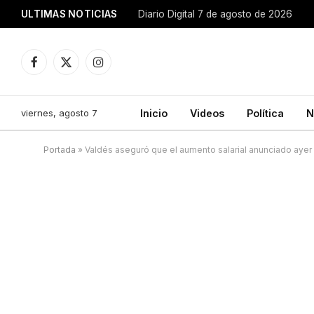
ULTIMAS NOTICIAS
Diario Digital 7 de agosto de 2026
Facebook
X
Instagram
(Twitter)
viernes, agosto 7
Inicio
Videos
Política
N
Portada
»
Valdés aseguró que el aumento salarial anunciado ayer 