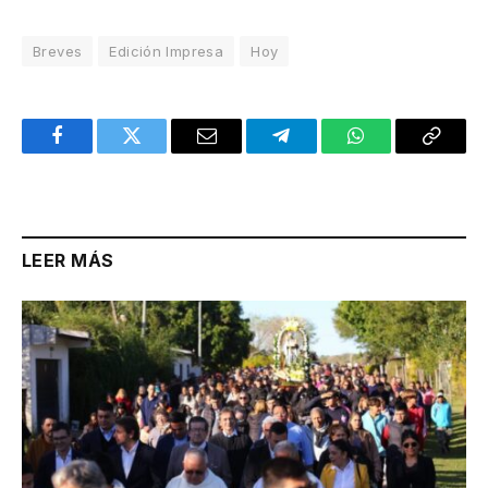
Breves
Edición Impresa
Hoy
Facebook
Twitter
Email
Telegram
WhatsApp
Copy
Link
LEER MÁS