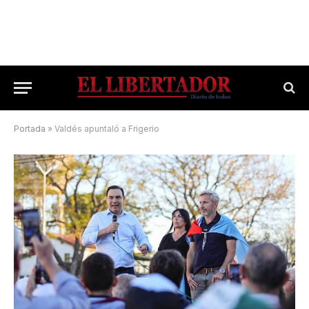
Portada
»
Valdés apuntaló a Frigerio