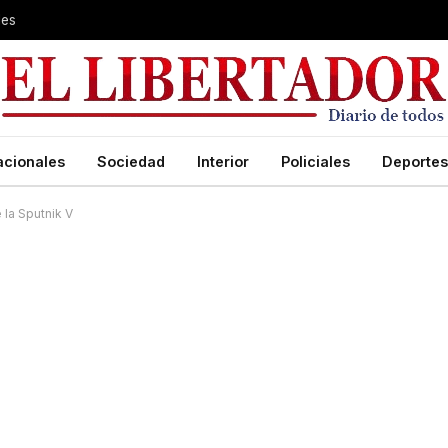
les
acionales
Sociedad
Interior
Policiales
Deportes
 la Sputnik V