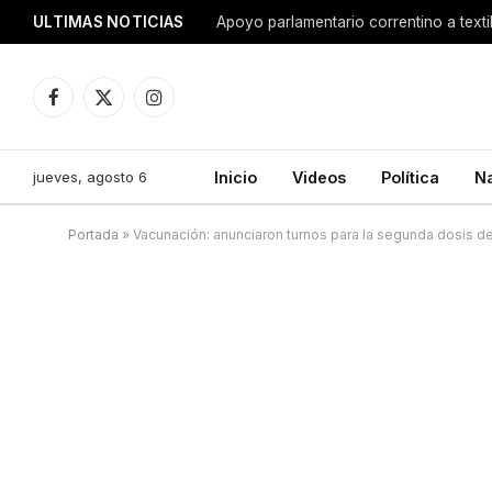
ULTIMAS NOTICIAS
Apoyo parlamentario correntino a texti
Facebook
X
Instagram
(Twitter)
jueves, agosto 6
Inicio
Videos
Política
N
Portada
»
Vacunación: anunciaron turnos para la segunda dosis de