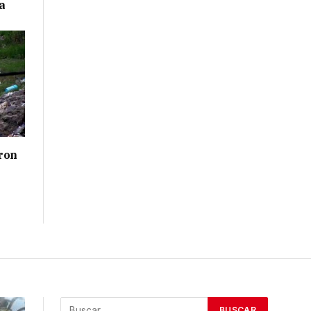
a
ron