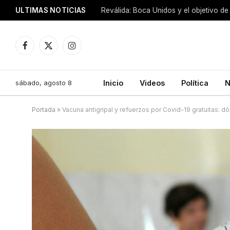
ULTIMAS NOTICIAS
Reválida: Boca Unidos y el objetivo de
Facebook
X
Instagram
(Twitter)
sábado, agosto 8
Inicio
Videos
Política
N
Portada
»
Vacuna antigripal y refuerzos por Covid-19 gratuitas: dó