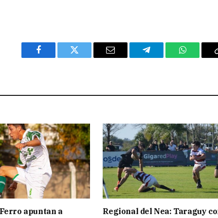
Facebook
Twitter
Email
Telegram
WhatsAp
Ferro apuntan a
Regional del Nea: Taraguy c