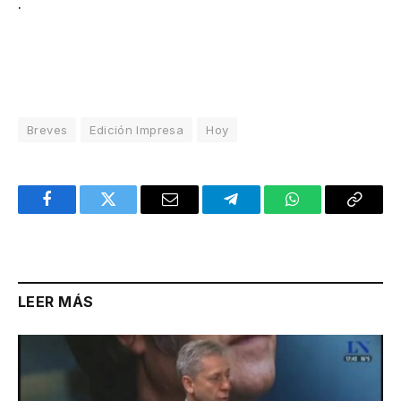
.
Breves
Edición Impresa
Hoy
Facebook
Twitter
Email
Telegram
WhatsApp
Copy
Link
LEER MÁS