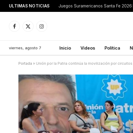
ULTIMAS NOTICIAS
Juegos Suramericanos Santa Fe 2026: 
Facebook
X
Instagram
(Twitter)
viernes, agosto 7
Inicio
Videos
Política
N
Portada
»
Unión por la Patria continúa la movilización por circuitos