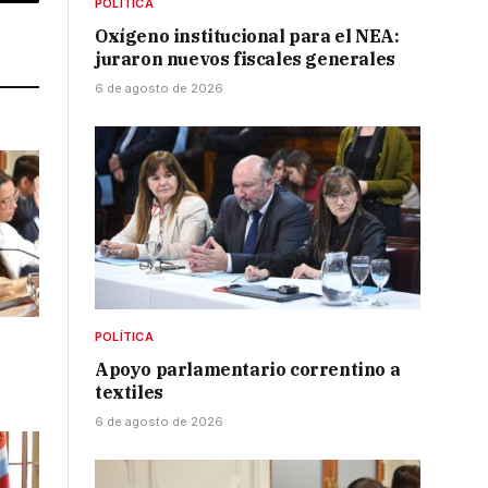
p
Copy
POLÍTICA
Oxígeno institucional para el NEA:
Link
juraron nuevos fiscales generales
6 de agosto de 2026
POLÍTICA
Apoyo parlamentario correntino a
textiles
6 de agosto de 2026