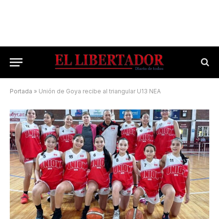
Portada
»
Unión de Goya recibe al triangular U13 NEA