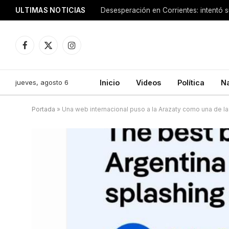
ULTIMAS NOTICIAS
Facebook
X
Instagram
(Twitter)
jueves, agosto 6
Inicio
Videos
Política
N
Portada
»
Una web internacional puso a la Arazaty como una de la