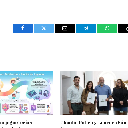
Facebook
Twitter
Email
Telegram
WhatsAp
ño: jugueterías
Claudio Polich y Lourdes Sán