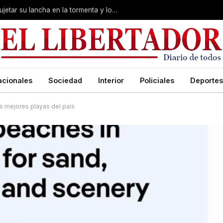
Desesperación en Corrientes: intentó sujetar su lancha en la tormenta y lo arrastró el río
acionales
Sociedad
Interior
Policiales
Deportes
s mejores playas del país