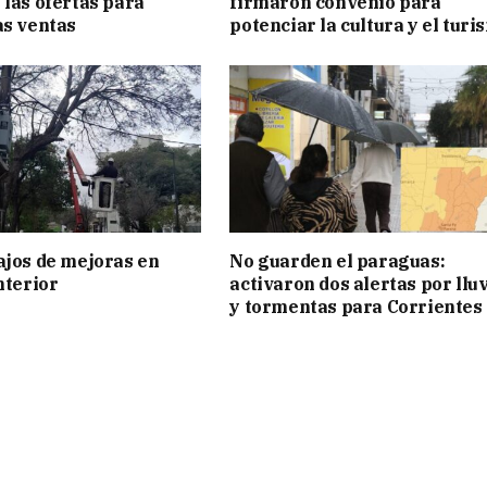
 las ofertas para
firmaron convenio para
as ventas
potenciar la cultura y el turi
ajos de mejoras en
No guarden el paraguas:
nterior
activaron dos alertas por llu
y tormentas para Corrientes