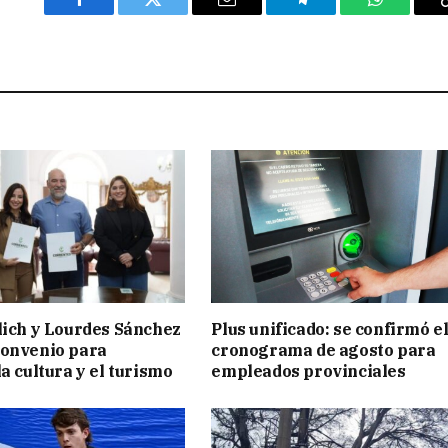
Facebook
Twitter
Email
Telegram
WhatsAp
lich y Lourdes Sánchez
Plus unificado: se confirmó e
convenio para
cronograma de agosto para
a cultura y el turismo
empleados provinciales