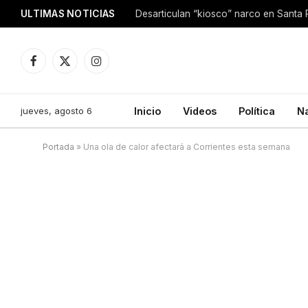
ULTIMAS NOTICIAS
Facebook
X
Instagram
(Twitter)
jueves, agosto 6
Inicio
Videos
Política
N
Portada
»
Una ola de calor afectará a Corrientes esta semana