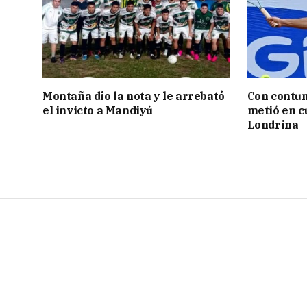
Montaña dio la nota y le arrebató
Con contun
el invicto a Mandiyú
metió en c
Londrina