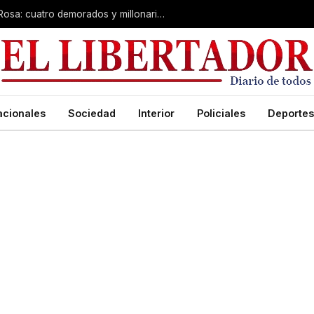
Desarticulan “kiosco” narco en Santa Rosa: cuatro demorados y millonario secuestro de tecnología
acionales
Sociedad
Interior
Policiales
Deportes