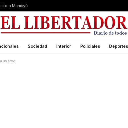
nvicto a Mandiyú
acionales
Sociedad
Interior
Policiales
Deportes
ra un árbol