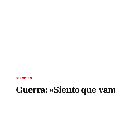
DEPORTES
Guerra: «Siento que vam
va a ir muy bien»
31 de diciembre de 2021