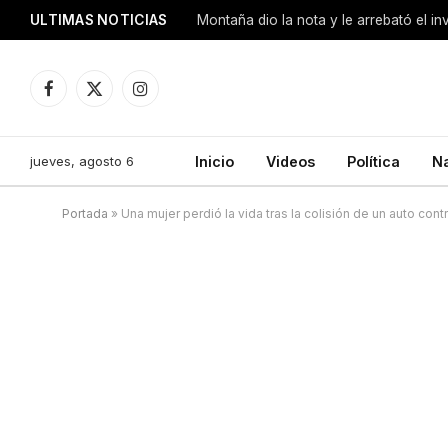
ULTIMAS NOTICIAS
Montaña dio la nota y le arrebató el i
Facebook
X
Instagram
(Twitter)
jueves, agosto 6
Inicio
Videos
Política
N
Portada
»
Una mujer perdió la vida tras la colisión de un auto cont