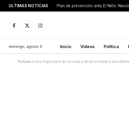
ULTIMAS NOTICIAS
Plan de prevención ante El Niño: Nació
Facebook
X
Instagram
(Twitter)
domingo, agosto 9
Inicio
Videos
Política
Portada
»
Una mujer parió en su casa y arrojó el bebé a una letrina