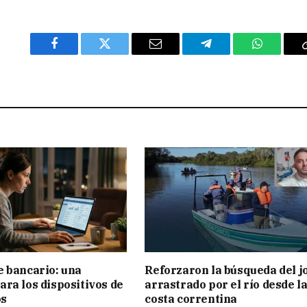
Facebook
Twitter
Email
Telegram
WhatsAp
 bancario: una
Reforzaron la búsqueda del j
ra los dispositivos de
arrastrado por el río desde l
os
costa correntina