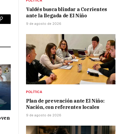
POLÍTICA
Valdés busca blindar a Corrientes
ante la llegada de El Niño
p
Copy
9 de agosto de 2026
Link
POLÍTICA
Plan de prevención ante El Niño:
Nación, con referentes locales
9 de agosto de 2026
oven
a