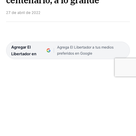
27 de abril de 2022
Agregar El
Agrega El Libertador a tus medios
preferidos en Google
Libertador en
El 22 de abril, el club Sportivo Benjamín Matienzo
de Goya cumplió 100 años de vida deportiva e
institucional, y el gran festejo se concretó el