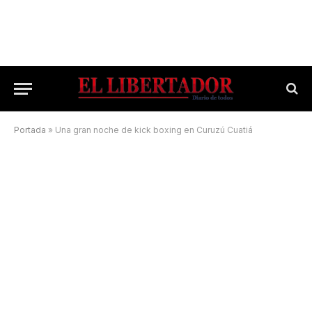
Portada
»
Una gran noche de kick boxing en Curuzú Cuatiá