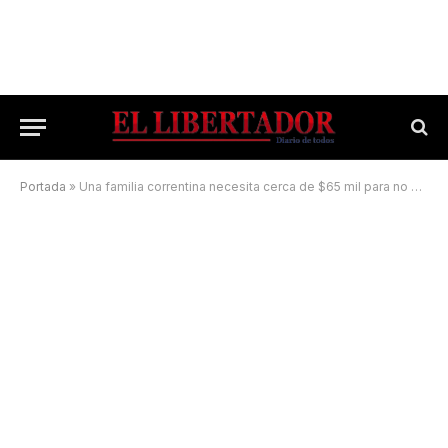
Portada
»
Una familia correntina necesita cerca de $65 mil para no ser pobre