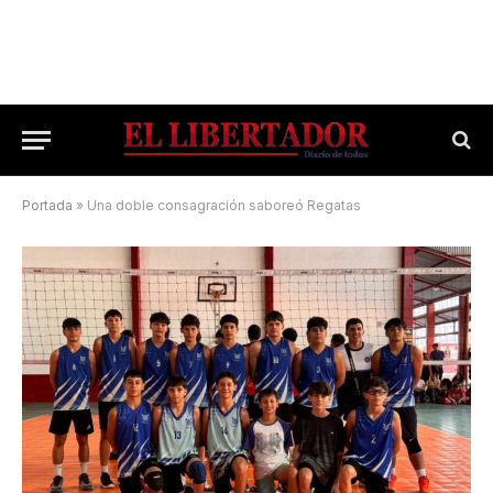
Portada
»
Una doble consagración saboreó Regatas