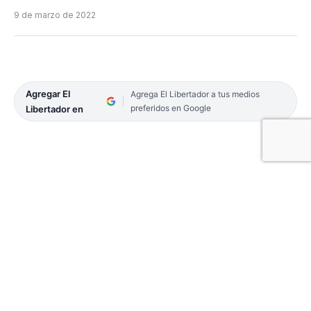
9 de marzo de 2022
Agregar El
Agrega El Libertador a tus medios
preferidos en Google
Libertador en
Funcionarios del Ministerio de Salud Pública de la
Provincia realizaron una visita al Centro de Salud
de Lomas de Vallejos, donde dialogaron con los
directivos con el fin de optimizar los servicios a la