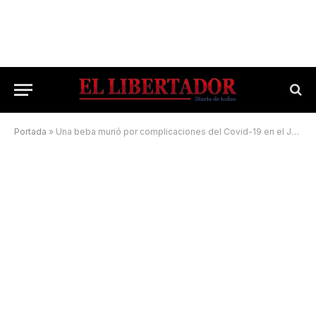
Portada
»
Una beba murió por complicaciones del Covid-19 en el Juan Pablo II