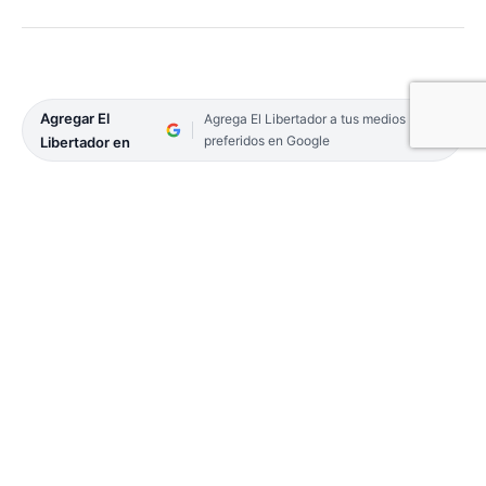
Agregar El
Agrega El Libertador a tus medios
preferidos en Google
Libertador en
En el deporte profesional de estos tiempos la
formación es, sin duda alguna, un aspecto clave y
determinante para todos los que de manera
directa e indirecta son parte del mismo. De esta
manera, y continuando con el desarrollo del Plan