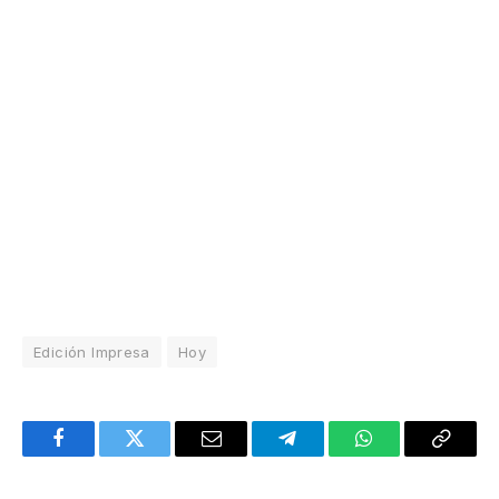
Edición Impresa
Hoy
Facebook
Twitter
Email
Telegram
WhatsApp
Copy
Link