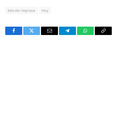
Edición Impresa
Hoy
Facebook
Twitter
Email
Telegram
WhatsApp
Copy
Link