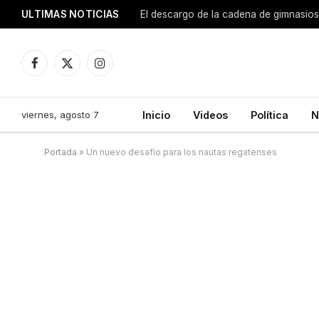
ULTIMAS NOTICIAS
El descargo de la cadena de gimnasios
Facebook
X
Instagram
(Twitter)
viernes, agosto 7
Inicio
Videos
Política
N
Portada
»
Un nuevo desafío para los nautas regatenses