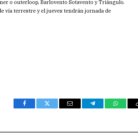
ner o outerloop, Barlovento Sotavento y Triángulo.
de vía terrestre y el jueves tendrán jornada de
Facebook
Twitter
Email
Telegram
WhatsAp