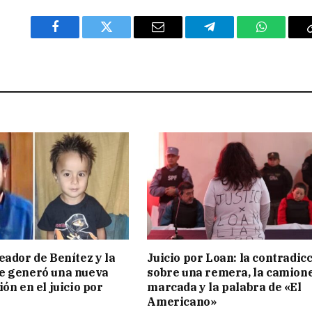
Facebook
Twitter
Email
Telegram
WhatsAp
eador de Benítez y la
Juicio por Loan: la contradic
e generó una nueva
sobre una remera, la camion
ón en el juicio por
marcada y la palabra de «El
Americano»