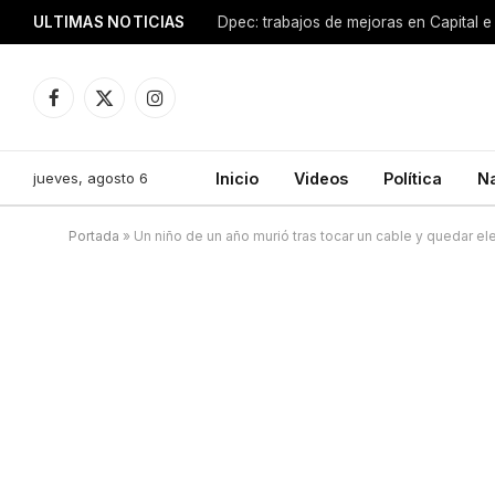
ULTIMAS NOTICIAS
Dpec: trabajos de mejoras en Capital e 
Facebook
X
Instagram
(Twitter)
jueves, agosto 6
Inicio
Videos
Política
N
Portada
»
Un niño de un año murió tras tocar un cable y quedar e