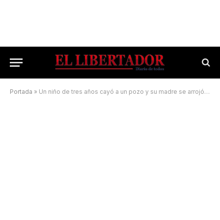
Portada
»
Un niño de tres años cayó a un pozo y su madre se arrojó para salvarlo