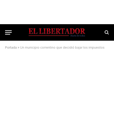
Portada
»
Un municipio correntino que decidió bajar los impuestos