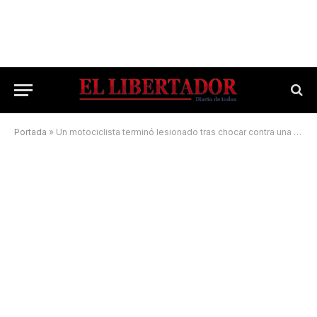
Portada
»
Un motociclista terminó lesionado tras chocar contra una camioneta