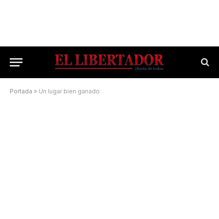
Portada
»
Un lugar bien ganado