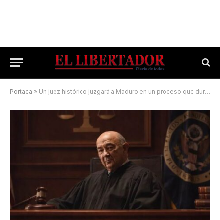
Portada
»
Un juez histórico juzgará a Maduro en un proceso que duraría meses