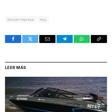
Edición Impresa
Hoy
Facebook
Twitter
Email
Telegram
WhatsApp
Copy
Link
LEER MÁS