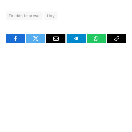
Edición Impresa
Hoy
Facebook
Twitter
Email
Telegram
WhatsApp
Copy
Link