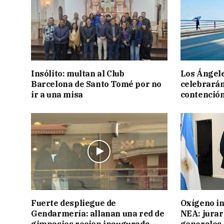
Insólito: multan al Club
Los Ángele
Barcelona de Santo Tomé por no
celebrarán
ir a una misa
contención
Fuerte despliegue de
Oxígeno in
Gendarmería: allanan una red de
NEA: jurar
gimnasios recien inaugurada
generales