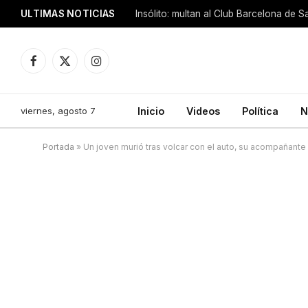
ULTIMAS NOTICIAS
Insólito: multan al Club Barcelona de 
Facebook
X
Instagram
(Twitter)
viernes, agosto 7
Inicio
Videos
Política
N
Portada
»
Un joven murió tras volcar con el auto, su acompañante