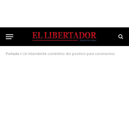
Portada
»
Un Intendente correntino dio positivo para coronavirus