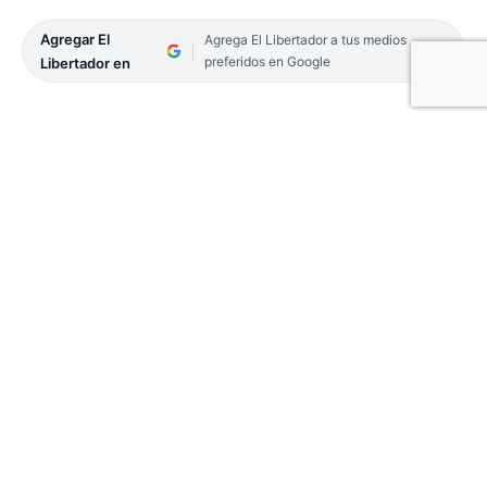
Agregar El
Agrega El Libertador a tus medios
preferidos en Google
Libertador en
Este 2 de mayo, se cumplen 43 años del
hundimiento del ARA General Belgrano. Se trato de
uno de los episodios más dolorosos de la Guerra
de Malvinas.
En total murieron 323 tripulantes convirtiéndose
en la mayor tragedia naval de la historia nacional.